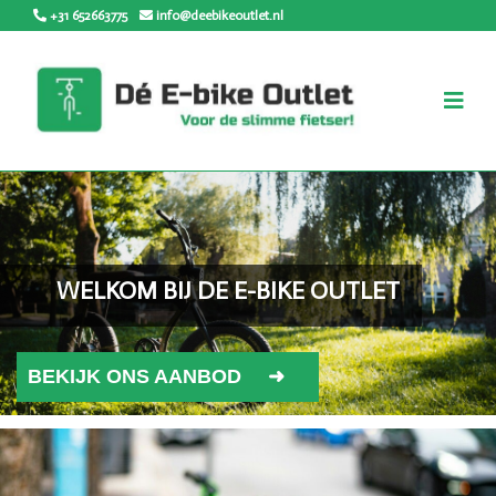
+31 652663775
info@deebikeoutlet.nl
WELKOM BIJ DE E-BIKE OUTLET
BEKIJK ONS AANBOD